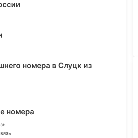
оссии
и
шнего номера в Слуцк из
ре номера
язь
связь