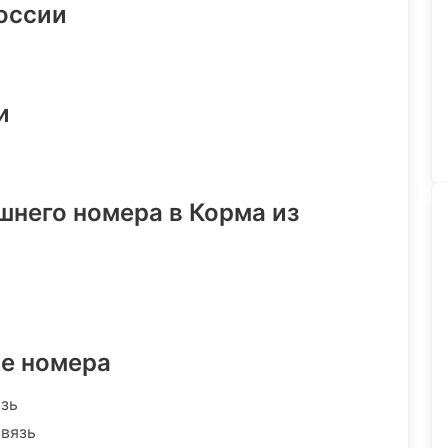
России
и
шнего номера в Корма из
ре номера
язь
связь