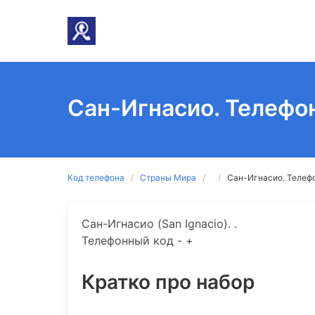
Сан-Игнасио. Телефо
Код телефона
Страны Мира
Сан-Игнасио. Телеф
Сан-Игнасио (San Ignacio). .
Телефонный код - +
Кратко про набор