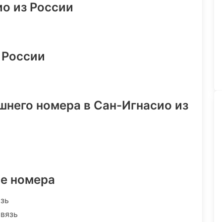
ио из России
 России
шнего номера в Сан-Игнасио из
ре номера
язь
связь