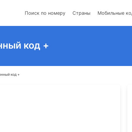
Поиск по номеру
Страны
Мобильные к
нный код +
онный код +