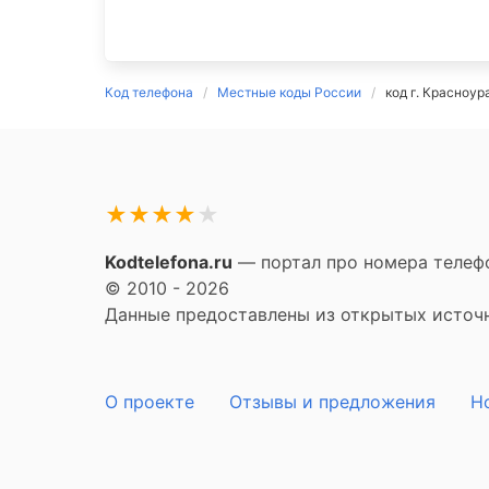
Код телефона
Местные коды России
код г. Красноур
★
★
★
★
★
Kodtelefona.ru
— портал про номера телефо
© 2010 - 2026
Данные предоставлены из открытых источни
О проекте
Отзывы и предложения
Н