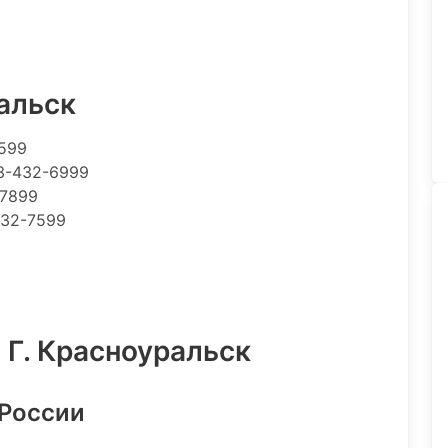
альск
1599
3-432-6999
-7899
432-7599
 Г. Красноуральск
 России