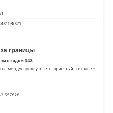
61
431195871
-за границы
оны с кодом 343
 на международную сеть, принятый в стране -
43 557828