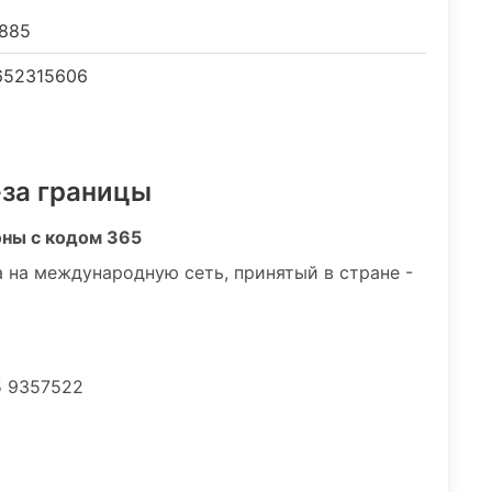
885
52315606
-за границы
оны с кодом 365
 на международную сеть, принятый в стране -
5 9357522