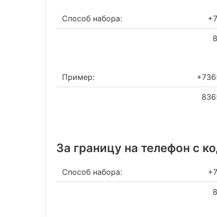
Способ набора:
+7
8
Пример:
+736
836
За границу на телефон c к
Способ набора:
+7
8