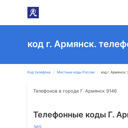
код г. Армянск. телеф
Код телефона
Местные коды России
код г. Армянск:
Телефонов в городе Г. Армянск 9146
Телефонные коды Г. А
365