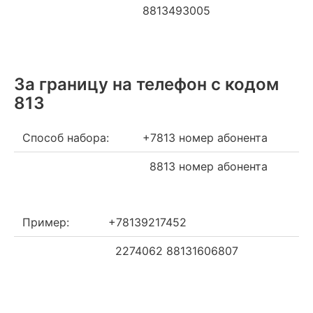
8813493005
За границу на телефон c кодом
813
Способ набора:
+7813 номер абонента
8813 номер абонента
Пример:
+78139217452
2274062 88131606807