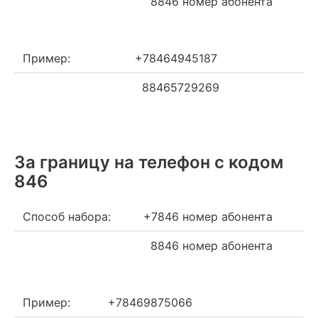
8846 номер абонента
Пример:
+78464945187
88465729269
За границу на телефон c кодом
846
Способ набора:
+7846 номер абонента
8846 номер абонента
Пример:
+78469875066