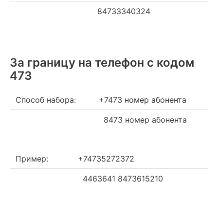
84733340324
За границу на телефон c кодом
473
Способ набора:
+7473 номер абонента
8473 номер абонента
Пример:
+74735272372
4463641 8473615210