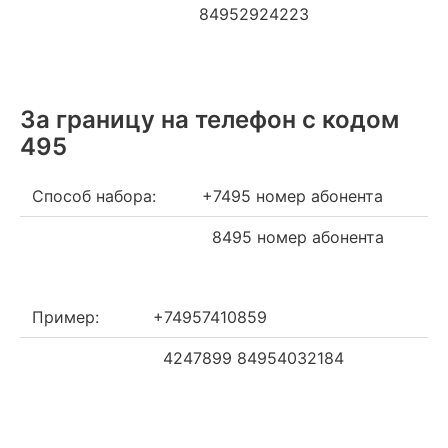
84952924223
За границу на телефон c кодом
495
Способ набора:
+7495 номер абонента
8495 номер абонента
Пример:
+74957410859
4247899 84954032184