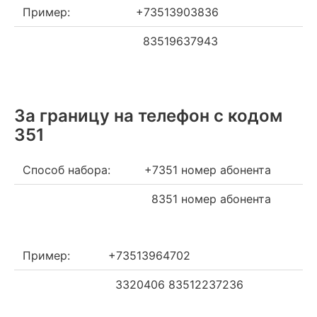
Пример:
+73513903836
83519637943
За границу на телефон c кодом
351
Способ набора:
+7351 номер абонента
8351 номер абонента
Пример:
+73513964702
3320406 83512237236