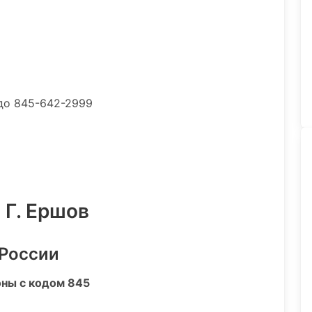
до 845-642-2999
 Г. Ершов
 России
оны с кодом 845