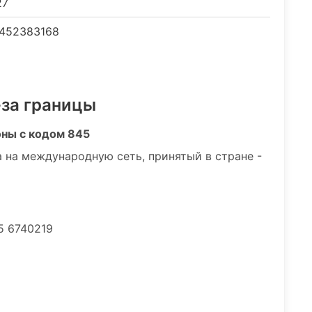
27
452383168
-за границы
оны с кодом 845
 на международную сеть, принятый в стране -
5 6740219