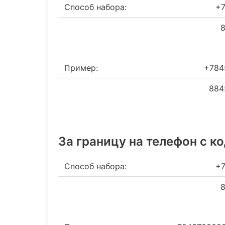
Способ набора:
+7
8
Пример:
+784
884
За границу на телефон c к
Способ набора:
+7
8