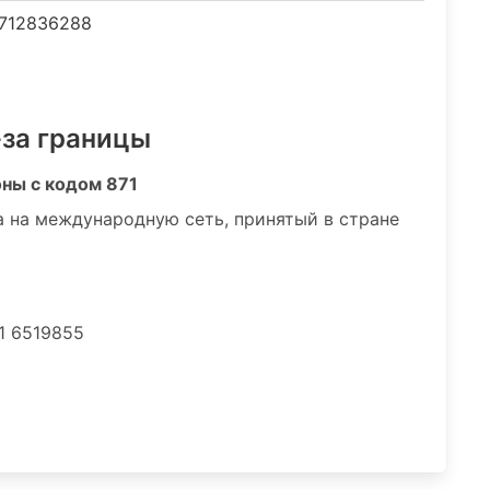
712836288
-за границы
оны с кодом 871
а на международную сеть, принятый в стране
1 6519855