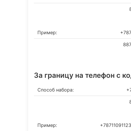
8
Пример:
+78
887
За границу на телефон c к
Способ набора:
+
8
Пример:
+7871109112