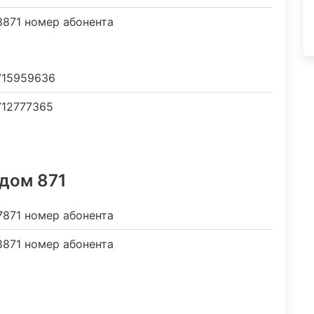
871 номер абонента
715959636
12777365
одом 871
7871 номер абонента
871 номер абонента
3