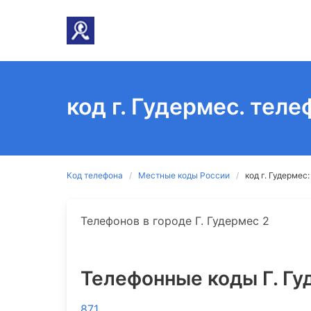
код г. Гудермес. теле
Код телефона
Местные коды России
код г. Гудермес:
Телефонов в городе Г. Гудермес 2
Телефонные коды Г. Гу
871