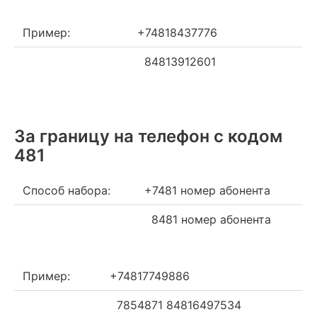
Пример:
+74818437776
84813912601
За границу на телефон c кодом
481
Способ набора:
+7481 номер абонента
8481 номер абонента
Пример:
+74817749886
7854871 84816497534