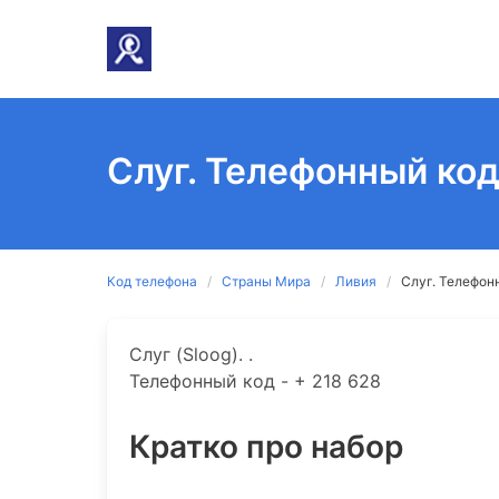
Слуг. Телефонный код
Код телефона
Страны Мира
Ливия
Слуг. Телефон
Слуг (Sloog). .
Телефонный код - + 218 628
Кратко про набор