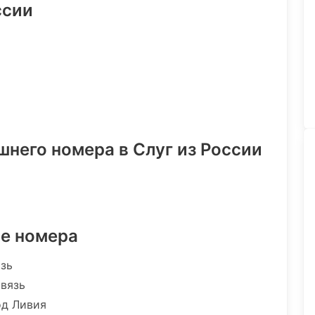
ссии
шнего номера в Слуг из России
ре номера
язь
связь
од Ливия