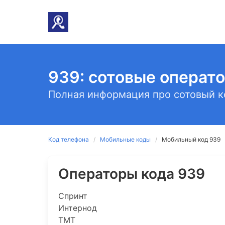
939: сотовые операто
Полная информация про сотовый к
Код телефона
Мобильные коды
Мобильный код 939
Операторы кода 939
Спринт
Интернод
ТМТ