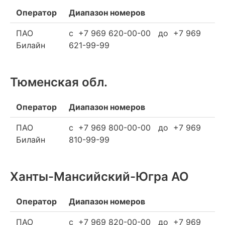
Оператор
Диапазон номеров
ПАО
c +7 969 620-00-00 до +7 969
Билайн
621-99-99
Тюменская обл.
Оператор
Диапазон номеров
ПАО
c +7 969 800-00-00 до +7 969
Билайн
810-99-99
Ханты-Мансийский-Югра АО
Оператор
Диапазон номеров
ПАО
c +7 969 820-00-00 до +7 969