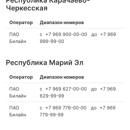
Республика Карачаево-
Черкесская
Оператор
Диапазон номеров
ПАО
c +7 969 900-00-00 до +7 969
Билайн
999-99-00
Республика Марий Эл
Оператор
Диапазон номеров
ПАО
c +7 969 627-00-00 до +7 969
Билайн
629-99-99
ПАО
c +7 969 778-00-00 до +7 969
Билайн
779-99-99