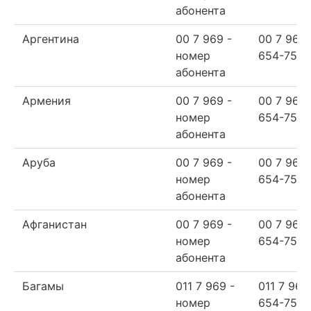
абонента
Аргентина
00 7 969 -
00 7 969
номер
654-75-0
абонента
Армения
00 7 969 -
00 7 969
номер
654-75-0
абонента
Аруба
00 7 969 -
00 7 969
номер
654-75-0
абонента
Афганистан
00 7 969 -
00 7 969
номер
654-75-0
абонента
Багамы
011 7 969 -
011 7 969
номер
654-75-0