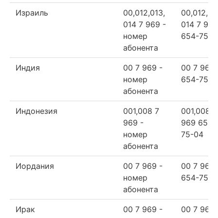
Израиль
00,012,013,
00,012,01
014 7 969 -
014 7 969
номер
654-75-0
абонента
Индия
00 7 969 -
00 7 969
номер
654-75-0
абонента
Индонезия
001,008 7
001,008 7
969 -
969 654-
номер
75-04
абонента
Иордания
00 7 969 -
00 7 969
номер
654-75-0
абонента
Ирак
00 7 969 -
00 7 969