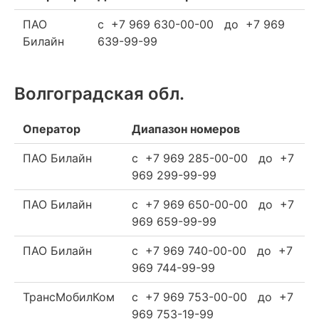
ПАО
c +7 969 630-00-00 до +7 969
Билайн
639-99-99
Волгоградская обл.
Оператор
Диапазон номеров
ПАО Билайн
c +7 969 285-00-00 до +7
969 299-99-99
ПАО Билайн
c +7 969 650-00-00 до +7
969 659-99-99
ПАО Билайн
c +7 969 740-00-00 до +7
969 744-99-99
ТрансМобилКом
c +7 969 753-00-00 до +7
969 753-19-99