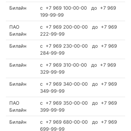
Билайн
c +7 969 100-00-00 до +7 969
199-99-99
ПАО
c +7 969 200-00-00 до +7 969
Билайн
222-99-99
Билайн
c +7 969 230-00-00 до +7 969
284-99-99
Билайн
c +7 969 310-00-00 до +7 969
329-99-99
Билайн
c +7 969 340-00-00 до +7 969
349-99-99
ПАО
c +7 969 350-00-00 до +7 969
Билайн
399-99-99
Билайн
c +7 969 680-00-00 до +7 969
699-99-99