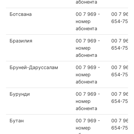
абонента
Ботсвана
00 7 969 -
00 7 969
номер
654-75-0
абонента
Бразилия
00 7 969 -
00 7 969
номер
654-75-0
абонента
Бруней-Даруссалам
00 7 969 -
00 7 969
номер
654-75-0
абонента
Бурунди
00 7 969 -
00 7 969
номер
654-75-0
абонента
Бутан
00 7 969 -
00 7 969
номер
654-75-0