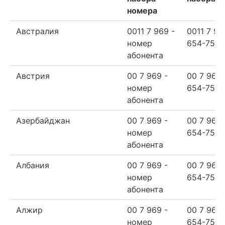
номера
Австралия
0011 7 969 -
0011 7 96
номер
654-75-0
абонента
Австрия
00 7 969 -
00 7 969
номер
654-75-0
абонента
Азербайджан
00 7 969 -
00 7 969
номер
654-75-0
абонента
Албания
00 7 969 -
00 7 969
номер
654-75-0
абонента
Алжир
00 7 969 -
00 7 969
номер
654-75-0