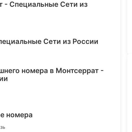
т - Специальные Сети из
Специальные Сети из России
шнего номера в Монтсеррат -
ии
ре номера
язь