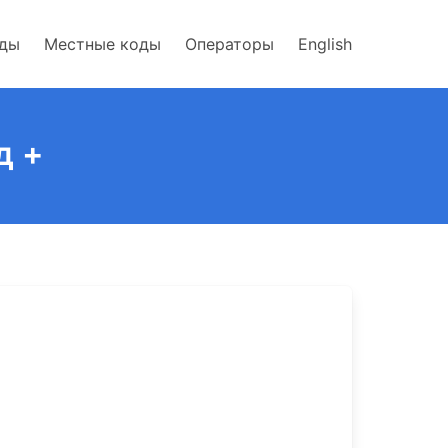
оды
Местные коды
Операторы
English
д +