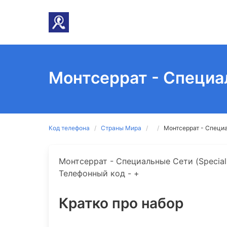
Монтсеррат - Специа
Код телефона
Страны Мира
Монтсеррат - Специа
Монтсеррат - Специальные Сети (Special S
Телефонный код - +
Кратко про набор