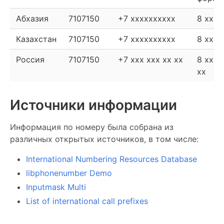
Абхазия
7107150
+7 xxxxxxxxxx
8 xxxx
Казахстан
7107150
+7 xxxxxxxxxx
8 xxxx
Россия
7107150
+7 xxx xxx xx xx
8 xxx 
xx
Источники информации
Информация по номеру была собрана из
различных открытых источников, в том числе:
International Numbering Resources Database
libphonenumber Demo
Inputmask Multi
List of international call prefixes