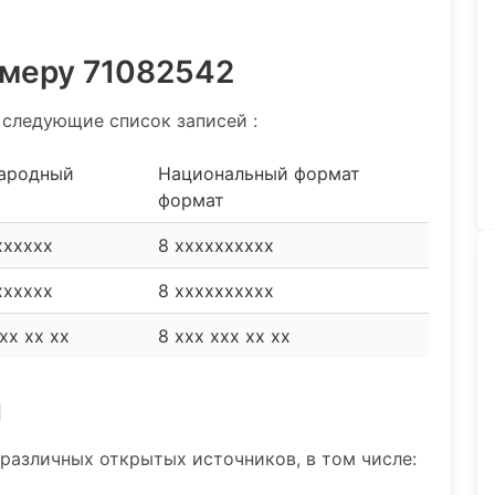
омеру 71082542
следующие список записей :
ародный
Национальный формат
формат
xxxxxx
8 xxxxxxxxxx
xxxxxx
8 xxxxxxxxxx
xx xx xx
8 xxx xxx xx xx
и
различных открытых источников, в том числе: