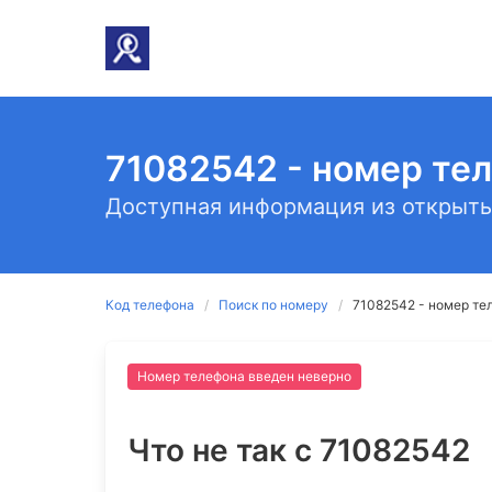
71082542 - номер те
Доступная информация из открыты
Код телефона
Поиск по номеру
71082542 - номер те
Номер телефона введен неверно
Что не так c 71082542