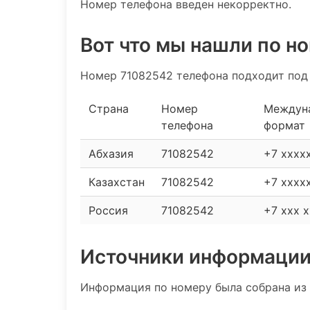
Номер телефона введен некорректно.
Вот что мы нашли по н
Номер 71082542 телефона подходит под 
Страна
Номер
Междун
телефона
формат
Абхазия
71082542
+7 xxxx
Казахстан
71082542
+7 xxxx
Россия
71082542
+7 xxx x
Источники информаци
Информация по номеру была собрана из 