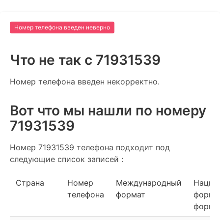
Номер телефона введен неверно
Что не так c 71931539
Номер телефона введен некорректно.
Вот что мы нашли по номеру
71931539
Номер 71931539 телефона подходит под
следующие список записей :
Страна
Номер
Международный
Нацио
телефона
формат
форма
форма