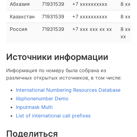
Абхазия
71931539
+7 xxxxxxxxxx
8 xxxx
Казахстан
71931539
+7 xxxxxxxxxx
8 xxxx
Россия
71931539
+7 xxx xxx xx xx
8 xxx 
xx
Источники информации
Информация по номеру была собрана из
различных открытых источников, в том числе:
International Numbering Resources Database
libphonenumber Demo
Inputmask Multi
List of international call prefixes
Поделиться