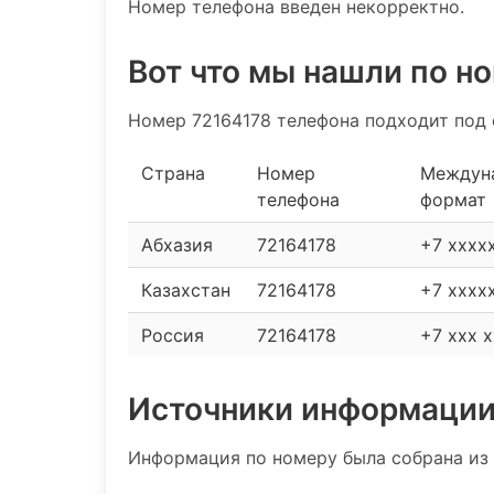
Номер телефона введен некорректно.
Вот что мы нашли по н
Номер 72164178 телефона подходит под 
Страна
Номер
Междун
телефона
формат
Абхазия
72164178
+7 xxxx
Казахстан
72164178
+7 xxxx
Россия
72164178
+7 xxx x
Источники информаци
Информация по номеру была собрана из 