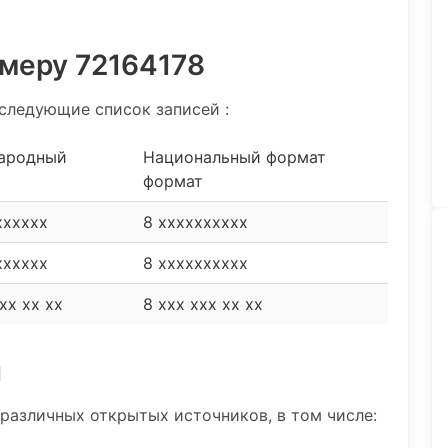
омеру 72164178
следующие список записей :
ародный
Национальный формат
формат
xxxxxx
8 xxxxxxxxxx
xxxxxx
8 xxxxxxxxxx
xx xx xx
8 xxx xxx xx xx
и
различных открытых источников, в том числе: