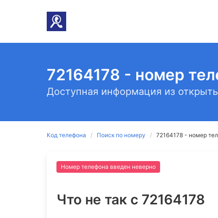
72164178 - номер те
Доступная информация из открыты
Код телефона
Поиск по номеру
72164178 - номер те
Номер телефона введен неверно
Что не так c 72164178