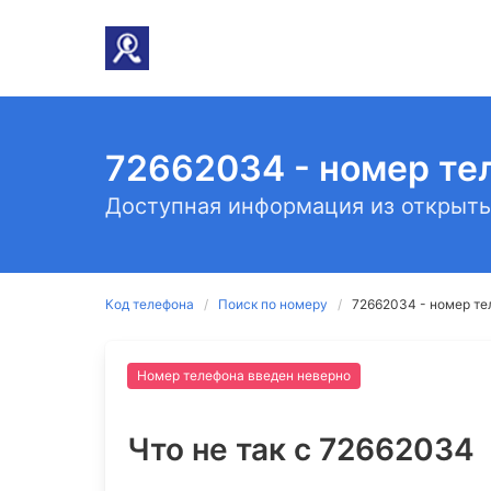
72662034 - номер те
Доступная информация из открыты
Код телефона
Поиск по номеру
72662034 - номер те
Номер телефона введен неверно
Что не так c 72662034