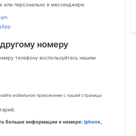
ах или персонально в мессенджере:
ram
sApp
 другому номеру
омеру телефону воспользуйтесь нашим
ачайте мобильное приложение c нашей страницы
тарий.
ать больше информации о номере:
Iphone
,