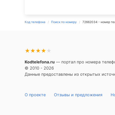
Код телефона
Поиск по номеру
72662034 - номер те
★
★
★
★
★
Kodtelefona.ru
— портал про номера телефо
© 2010 - 2026
Данные предоставлены из открытых источни
О проекте
Отзывы и предложения
Н