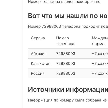
Номер телефона введен некорректно.
Вот что мы нашли по н
Номер 72988003 телефона подходит под
Страна
Номер
Междун
телефона
формат
Абхазия
72988003
+7 xxxx
Казахстан
72988003
+7 xxxx
Россия
72988003
+7 xxx x
Источники информаци
Информация по номеру была собрана из 