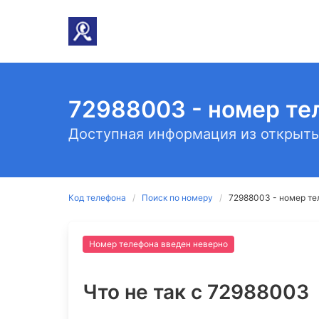
72988003 - номер те
Доступная информация из открыты
Код телефона
Поиск по номеру
72988003 - номер те
Номер телефона введен неверно
Что не так c 72988003