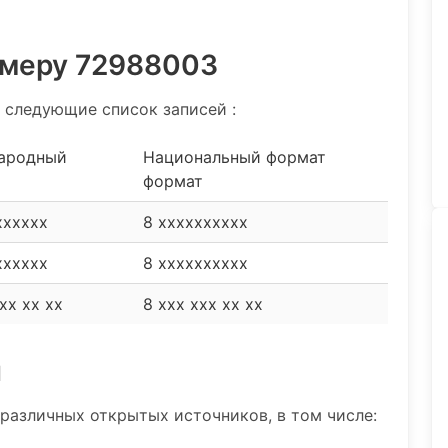
омеру 72988003
 следующие список записей :
ародный
Национальный формат
формат
xxxxxx
8 xxxxxxxxxx
xxxxxx
8 xxxxxxxxxx
xx xx xx
8 xxx xxx xx xx
и
различных открытых источников, в том числе: