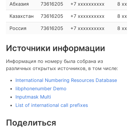
Абхазия
73616205
+7 xxxxxxxxxx
8 xxxx
Казахстан
73616205
+7 xxxxxxxxxx
8 xxxx
Россия
73616205
+7 xxxxxxxxxx
8 xxxx
Источники информации
Информация по номеру была собрана из
различных открытых источников, в том числе:
International Numbering Resources Database
libphonenumber Demo
Inputmask Multi
List of international call prefixes
Поделиться