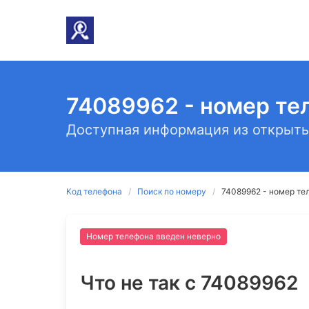
74089962 - номер те
Доступная информация из открыты
Код телефона
Поиск по номеру
74089962 - номер те
Номер телефона введен неверно
Что не так c 74089962