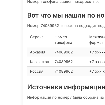
Номер телефона введен некорректно.
Вот что мы нашли по н
Номер 74089962 телефона подходит под
Страна
Номер
Междун
телефона
формат
Абхазия
74089962
+7 xxxx
Казахстан
74089962
+7 xxxx
Россия
74089962
+7 xxx x
Источники информаци
Информация по номеру была собрана из 