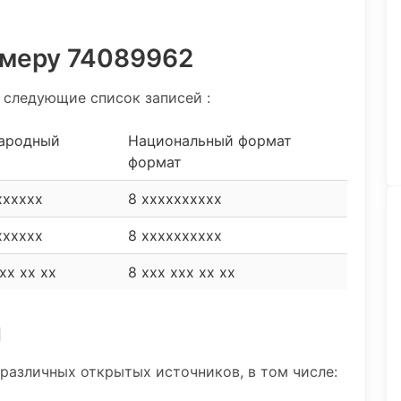
омеру 74089962
 следующие список записей :
ародный
Национальный формат
формат
xxxxxx
8 xxxxxxxxxx
xxxxxx
8 xxxxxxxxxx
xx xx xx
8 xxx xxx xx xx
и
различных открытых источников, в том числе: