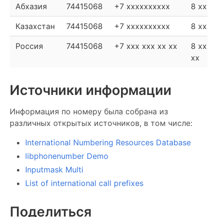
Абхазия
74415068
+7 xxxxxxxxxx
8 xxxx
Казахстан
74415068
+7 xxxxxxxxxx
8 xxxx
Россия
74415068
+7 xxx xxx xx xx
8 xxx 
xx
Источники информации
Информация по номеру была собрана из
различных открытых источников, в том числе:
International Numbering Resources Database
libphonenumber Demo
Inputmask Multi
List of international call prefixes
Поделиться