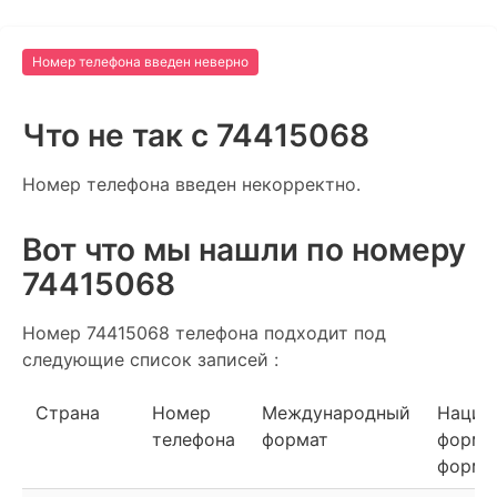
Номер телефона введен неверно
Что не так c 74415068
Номер телефона введен некорректно.
Вот что мы нашли по номеру
74415068
Номер 74415068 телефона подходит под
следующие список записей :
Страна
Номер
Международный
Нацио
телефона
формат
форма
форма