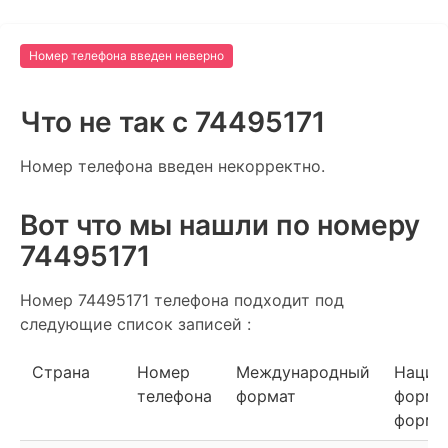
Номер телефона введен неверно
Что не так c 74495171
Номер телефона введен некорректно.
Вот что мы нашли по номеру
74495171
Номер 74495171 телефона подходит под
следующие список записей :
Страна
Номер
Международный
Нацио
телефона
формат
форма
форма