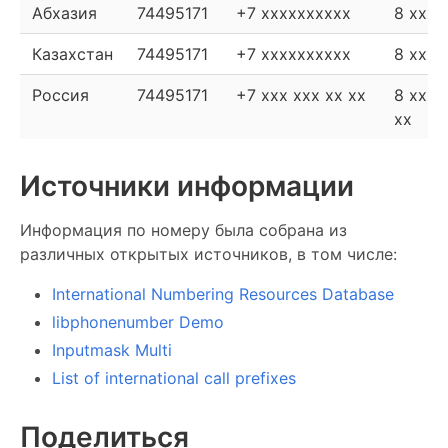
Абхазия
74495171
+7 xxxxxxxxxx
8 xxxx
Казахстан
74495171
+7 xxxxxxxxxx
8 xxxx
Россия
74495171
+7 xxx xxx xx xx
8 xxx 
xx
Источники информации
Информация по номеру была собрана из
различных открытых источников, в том числе:
International Numbering Resources Database
libphonenumber Demo
Inputmask Multi
List of international call prefixes
Поделиться