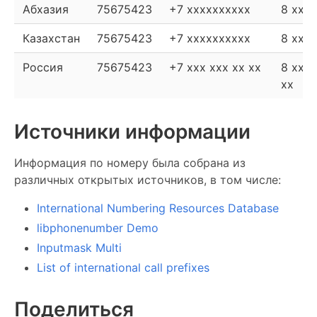
Абхазия
75675423
+7 xxxxxxxxxx
8 xxx
Казахстан
75675423
+7 xxxxxxxxxx
8 xxx
Россия
75675423
+7 xxx xxx xx xx
8 xxx 
xx
Источники информации
Информация по номеру была собрана из
различных открытых источников, в том числе:
International Numbering Resources Database
libphonenumber Demo
Inputmask Multi
List of international call prefixes
Поделиться