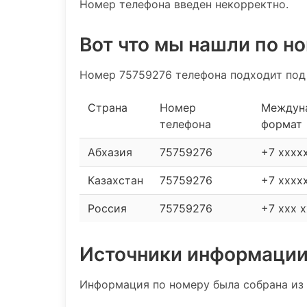
Номер телефона введен некорректно.
Вот что мы нашли по н
Номер 75759276 телефона подходит под
Страна
Номер
Междун
телефона
формат
Абхазия
75759276
+7 xxxx
Казахстан
75759276
+7 xxxx
Россия
75759276
+7 xxx x
Источники информаци
Информация по номеру была собрана из 