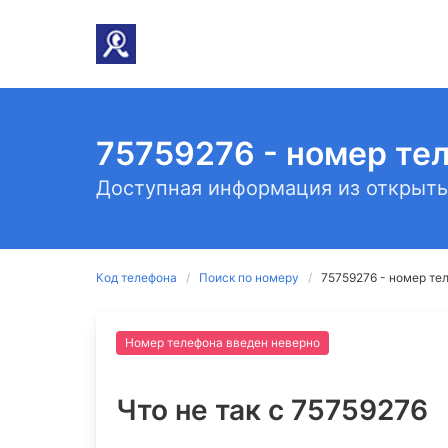
75759276 - номер те
Доступная информация из открыты
Код телефона
Поиск по номеру
75759276 - номер те
Номер телефона введен неверно
Что не так c 75759276