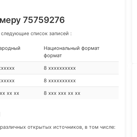
омеру 75759276
 следующие список записей :
ародный
Национальный формат
формат
xxxxxx
8 xxxxxxxxxx
xxxxxx
8 xxxxxxxxxx
xx xx xx
8 xxx xxx xx xx
и
различных открытых источников, в том числе: