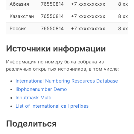
Абхазия
76550814
+7 xxxxxxxxxx
8 xxxx
Казахстан
76550814
+7 xxxxxxxxxx
8 xxxx
Россия
76550814
+7 xxxxxxxxxx
8 xxxx
Источники информации
Информация по номеру была собрана из
различных открытых источников, в том числе:
International Numbering Resources Database
libphonenumber Demo
Inputmask Multi
List of international call prefixes
Поделиться