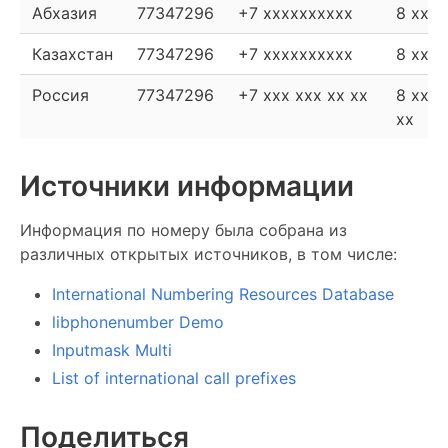
Абхазия
77347296
+7 xxxxxxxxxx
8 xxx
Казахстан
77347296
+7 xxxxxxxxxx
8 xxx
Россия
77347296
+7 xxx xxx xx xx
8 xxx 
xx
Источники информации
Информация по номеру была собрана из
различных открытых источников, в том числе:
International Numbering Resources Database
libphonenumber Demo
Inputmask Multi
List of international call prefixes
Поделиться