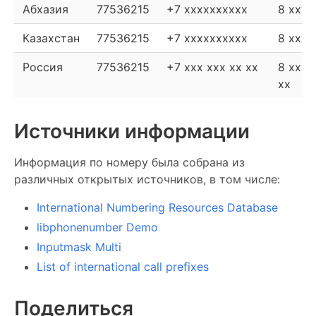
Абхазия
77536215
+7 xxxxxxxxxx
8 xxxx
Казахстан
77536215
+7 xxxxxxxxxx
8 xxxx
Россия
77536215
+7 xxx xxx xx xx
8 xxx 
xx
Источники информации
Информация по номеру была собрана из
различных открытых источников, в том числе:
International Numbering Resources Database
libphonenumber Demo
Inputmask Multi
List of international call prefixes
Поделиться