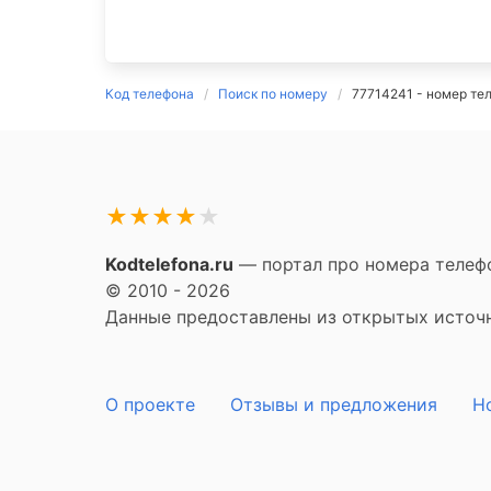
Код телефона
Поиск по номеру
77714241 - номер те
★
★
★
★
★
Kodtelefona.ru
— портал про номера телефо
© 2010 - 2026
Данные предоставлены из открытых источни
О проекте
Отзывы и предложения
Н