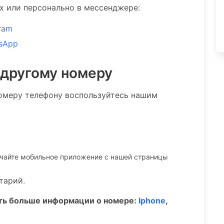
ах или персонально в мессенджере:
ram
sApp
 другому номеру
омеру телефону воспользуйтесь нашим
ачайте мобильное приложение c нашей страницы
тарий.
ать больше информации о номере:
Iphone
,