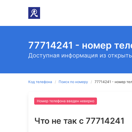
77714241 - номер те
Доступная информация из открыты
Код телефона
Поиск по номеру
77714241 - номер те
Номер телефона введен неверно
Что не так c 77714241