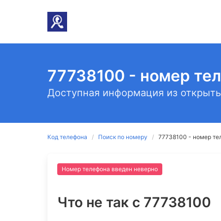
77738100 - номер те
Доступная информация из открыты
Код телефона
Поиск по номеру
77738100 - номер те
Номер телефона введен неверно
Что не так c 77738100