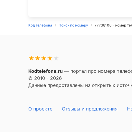
Код телефона
Поиск по номеру
77738100 - номер те
★
★
★
★
★
Kodtelefona.ru
— портал про номера телефо
© 2010 - 2026
Данные предоставлены из открытых источни
О проекте
Отзывы и предложения
Н