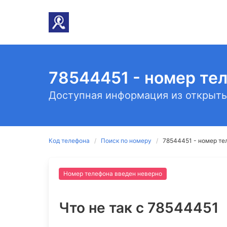
78544451 - номер те
Доступная информация из открыты
Код телефона
Поиск по номеру
78544451 - номер те
Номер телефона введен неверно
Что не так c 78544451