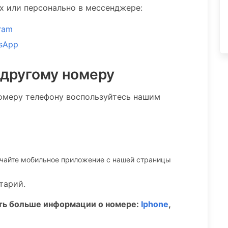
ах или персонально в мессенджере:
ram
sApp
 другому номеру
омеру телефону воспользуйтесь нашим
ачайте мобильное приложение c нашей страницы
тарий.
ать больше информации о номере:
Iphone
,