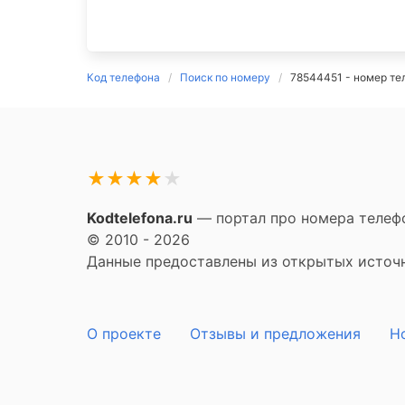
Код телефона
Поиск по номеру
78544451 - номер те
★
★
★
★
★
Kodtelefona.ru
— портал про номера телефо
© 2010 - 2026
Данные предоставлены из открытых источни
О проекте
Отзывы и предложения
Н