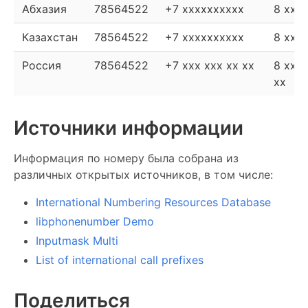
Абхазия
78564522
+7 xxxxxxxxxx
8 xxx
Казахстан
78564522
+7 xxxxxxxxxx
8 xxx
Россия
78564522
+7 xxx xxx xx xx
8 xxx 
xx
Источники информации
Информация по номеру была собрана из
различных открытых источников, в том числе:
International Numbering Resources Database
libphonenumber Demo
Inputmask Multi
List of international call prefixes
Поделиться