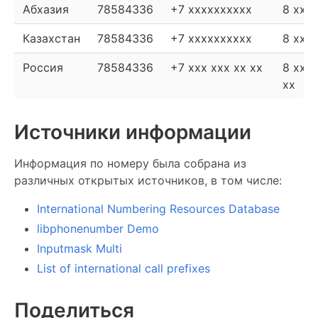
Абхазия
78584336
+7 xxxxxxxxxx
8 xxx
Казахстан
78584336
+7 xxxxxxxxxx
8 xxx
Россия
78584336
+7 xxx xxx xx xx
8 xxx 
xx
Источники информации
Информация по номеру была собрана из
различных открытых источников, в том числе:
International Numbering Resources Database
libphonenumber Demo
Inputmask Multi
List of international call prefixes
Поделиться