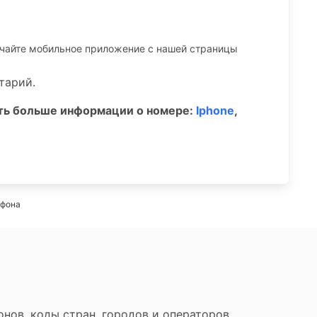
ачайте мобильное приложение c нашей страницы
тарий.
ать больше информации о номере:
Iphone
,
ефона
нов, коды стран, городов и операторов.