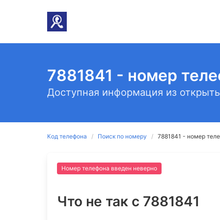
7881841 - номер тел
Доступная информация из открыты
Код телефона
Поиск по номеру
7881841 - номер тел
Номер телефона введен неверно
Что не так c 7881841