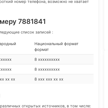
роткий номер телефона, возможно не хватает
омеру 7881841
ледующие список записей :
ародный
Национальный формат
формат
xxxxxx
8 xxxxxxxxxx
xxxxxx
8 xxxxxxxxxx
xx xx xx
8 xxx xxx xx xx
и
различных открытых источников, в том числе: