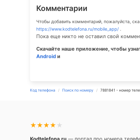
Комментарии
Чтобы добавить комментарий, пожалуйста, ск
https://www.kodtelefona.ru/mobile_app/
.
Пока еще никто не оставил свой коммен
Скачайте наше приложение, чтобы узн
Android
и
Код телефона
Поиск по номеру
7881841 - номер тел
★
★
★
★
★
Kodtelefona.ru
— портал про номера телефо