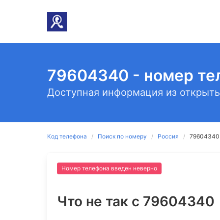
79604340 - номер те
Доступная информация из открыты
Код телефона
Поиск по номеру
Россия
79604340 
Номер телефона введен неверно
Что не так c 79604340