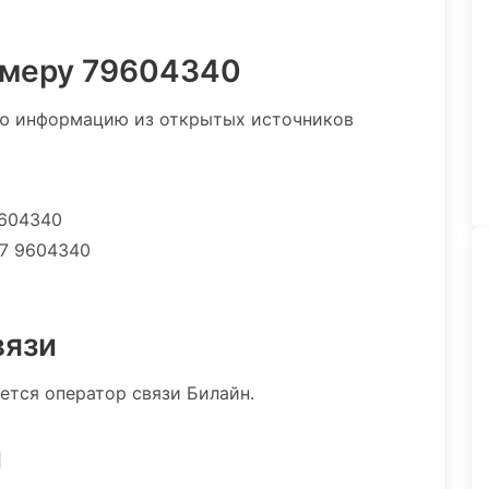
омеру 79604340
ю информацию из открытых источников
9604340
7 9604340
вязи
ется оператор связи Билайн.
и