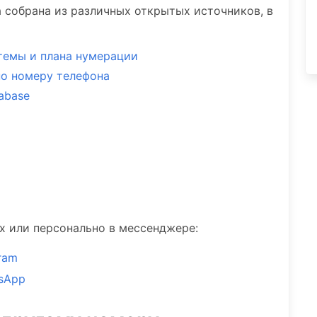
 собрана из различных открытых источников, в
темы и плана нумерации
по номеру телефона
tabase
ах или персонально в мессенджере:
ram
sApp