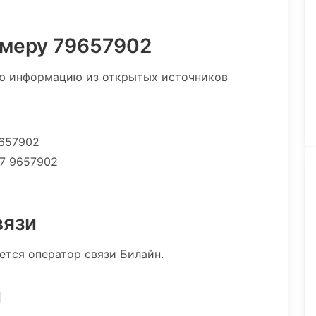
омеру 79657902
ю информацию из открытых источников
9657902
7 9657902
вязи
ется оператор связи Билайн.
и