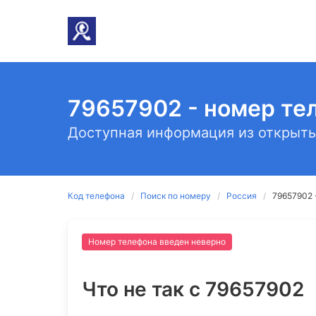
79657902 - номер те
Доступная информация из открыты
Код телефона
Поиск по номеру
Россия
79657902 
Номер телефона введен неверно
Что не так c 79657902