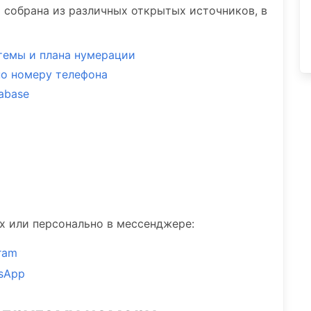
собрана из различных открытых источников, в
темы и плана нумерации
по номеру телефона
tabase
ах или персонально в мессенджере:
ram
sApp