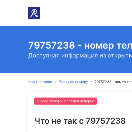
79757238 - номер те
Доступная информация из открыты
Код телефона
Поиск по номеру
79757238 - номер те
Номер телефона введен неверно
Что не так c 79757238