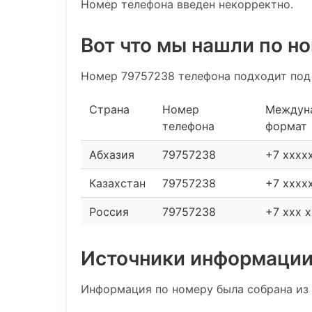
Номер телефона введен некорректно.
Вот что мы нашли по н
Номер 79757238 телефона подходит под
Страна
Номер
Междун
телефона
формат
Абхазия
79757238
+7 xxxx
Казахстан
79757238
+7 xxxx
Россия
79757238
+7 xxx x
Источники информаци
Информация по номеру была собрана из 