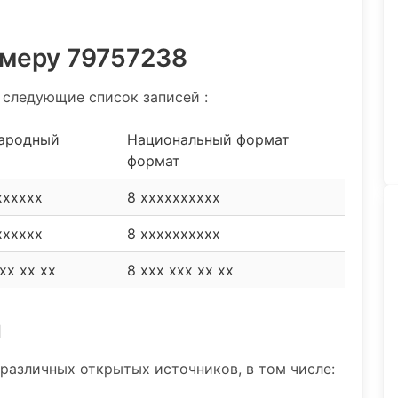
омеру 79757238
 следующие список записей :
ародный
Национальный формат
формат
xxxxxx
8 xxxxxxxxxx
xxxxxx
8 xxxxxxxxxx
xx xx xx
8 xxx xxx xx xx
и
различных открытых источников, в том числе: