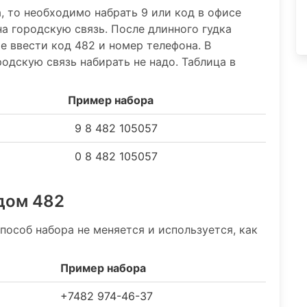
а, то необходимо набрать 9 или код в офисе
на городскую связь. После длинного гудка
ше ввести код 482 и номер телефона. В
одскую связь набирать не надо. Таблица в
Пример набора
9 8 482 105057
0 8 482 105057
одом 482
способ набора не меняется и используется, как
Пример набора
+7482 974-46-37