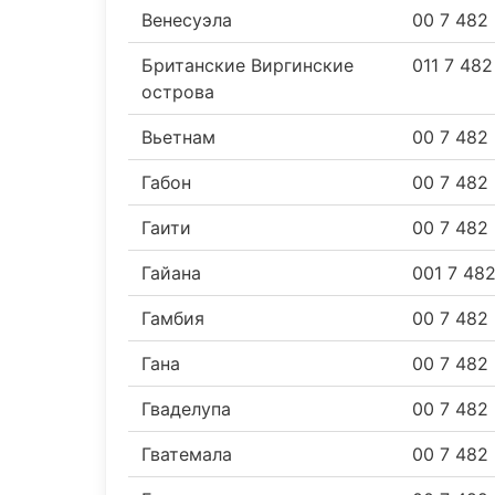
Венесуэла
00 7 482
Британские Виргинские
011 7 48
острова
Вьетнам
00 7 482
Габон
00 7 482
Гаити
00 7 482
Гайана
001 7 48
Гамбия
00 7 482
Гана
00 7 482
Гваделупа
00 7 482
Гватемала
00 7 482