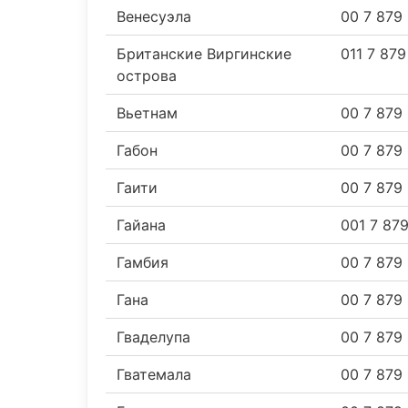
Венесуэла
00 7 879
Британские Виргинские
011 7 87
острова
Вьетнам
00 7 879
Габон
00 7 879
Гаити
00 7 879
Гайана
001 7 87
Гамбия
00 7 879
Гана
00 7 879
Гваделупа
00 7 879
Гватемала
00 7 879