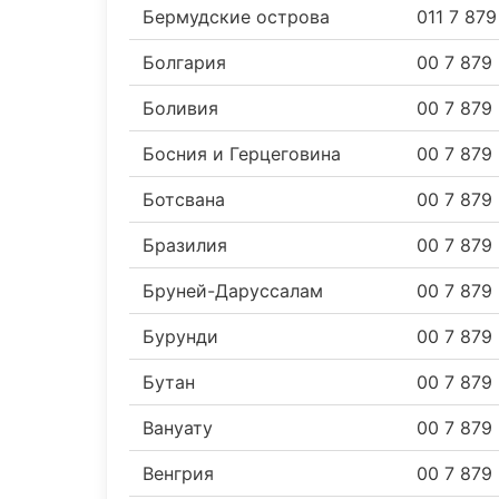
Бермудские острова
011 7 87
Болгария
00 7 879
Боливия
00 7 879
Босния и Герцеговина
00 7 879
Ботсвана
00 7 879
Бразилия
00 7 879
Бруней-Даруссалам
00 7 879
Бурунди
00 7 879
Бутан
00 7 879
Вануату
00 7 879
Венгрия
00 7 879