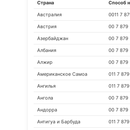
Страна
Способ 
Австралия
0011 7 8
Австрия
00 7 879
Азербайджан
00 7 879
Албания
00 7 879
Алжир
00 7 879
Американское Самоа
011 7 87
Ангилья
011 7 87
Ангола
00 7 879
Андорра
00 7 879
Антигуа и Барбуда
011 7 87