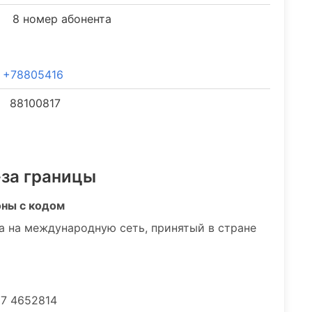
8 номер абонента
+78805416
88100817
-за границы
оны с кодом
а на международную сеть, принятый в стране
 7 4652814