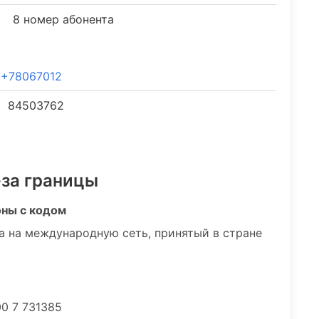
8 номер абонента
+78067012
84503762
-за границы
оны с кодом
а на международную сеть, принятый в стране
00 7 731385