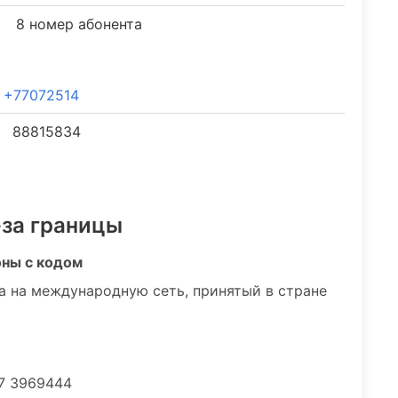
8 номер абонента
+77072514
88815834
-за границы
оны с кодом
а на международную сеть, принятый в стране
7 3969444