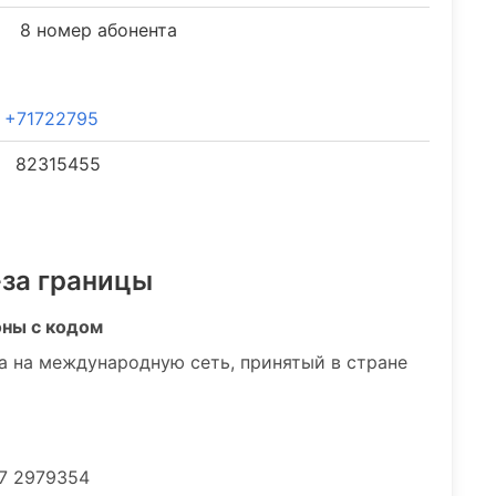
8 номер абонента
+71722795
82315455
-за границы
оны с кодом
а на международную сеть, принятый в стране
7 2979354