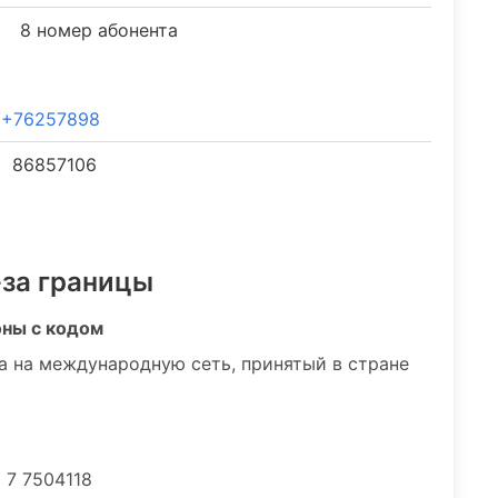
8 номер абонента
+76257898
86857106
-за границы
оны с кодом
а на международную сеть, принятый в стране
 7 7504118