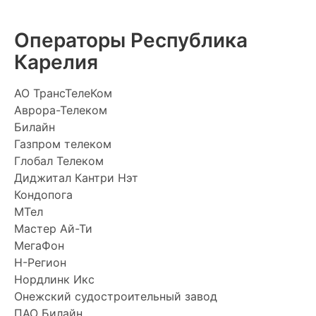
Операторы Республика
Карелия
АО ТрансТелеКом
Аврора-Телеком
Билайн
Газпром телеком
Глобал Телеком
Диджитал Кантри Нэт
Кондопога
МТел
Мастер Ай-Ти
МегаФон
Н-Регион
Нордлинк Икс
Онежский судостроительный завод
ПАО Билайн