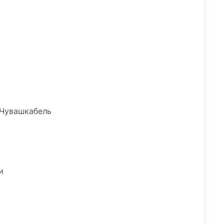
 Чувашкабель
и