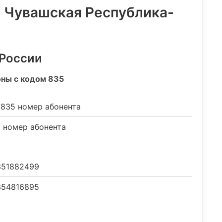
н Чувашская Республика-
 России
оны с кодом 835
835 номер абонента
номер абонента
351882499
54816895