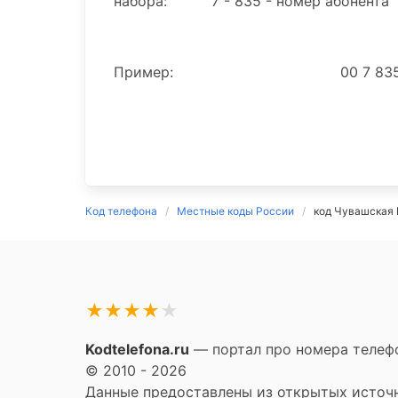
набора:
7 - 835 - номер абонента
Пример:
00 7 83
Код телефона
Местные коды России
код Чувашская 
★
★
★
★
★
Kodtelefona.ru
— портал про номера телефо
© 2010 - 2026
Данные предоставлены из открытых источни