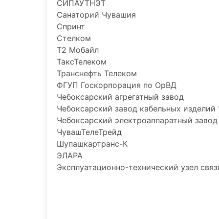
СИПАУТНЭТ
Санаторий Чувашия
Спринт
Стелком
Т2 Мобайл
ТаксТелеком
Транснефть Телеком
ФГУП Госкорпорация по ОрВД
Чебоксарский агрегатный завод
Чебоксарский завод кабельных изделий
Чебоксарский электроаппаратный завод
ЧувашТелеТрейд
Шупашкартранс-К
ЭЛАРА
Эксплуатационно-технический узел связ