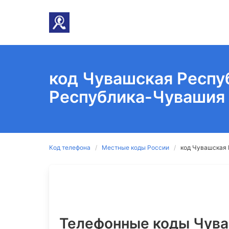
код Чувашская Респу
Республика-Чувашия
Код телефона
Местные коды России
код Чувашская 
Телефонные коды Чува