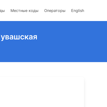
оды
Местные коды
Операторы
English
Чувашская